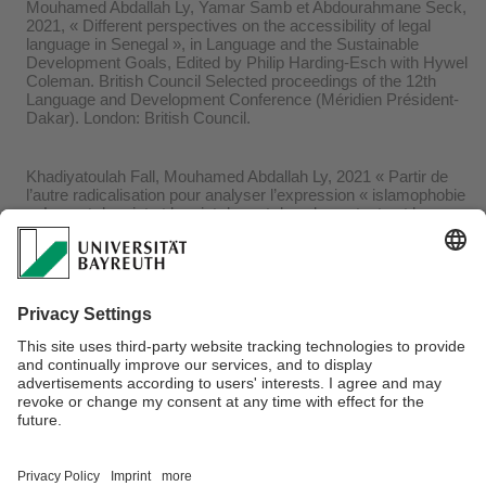
Mouhamed Abdallah Ly, Yamar Samb et Abdourahmane Seck,
2021, « Different perspectives on the accessibility of legal
language in Senegal », in Language and the Sustainable
Development Goals, Edited by Philip Harding-Esch with Hywel
Coleman. British Council Selected proceedings of the 12th
Language and Development Conference (Méridien Président-
Dakar). London: British Council.
Khadiyatoulah Fall, Mouhamed Abdallah Ly, 2021 « Partir de
l’autre radicalisation pour analyser l’expression « islamophobie
». Le mot du rejet et le rejet du mot dans le contexte et les
textes de la commémoration de la tuerie de janvier 2017 de la
Grande Mosquée de Québec », in Khadiyatoulah Fall (dir.)
Djihadisme, radicalisation et islamophobie en débats, Québec :
Presses de l’Université Laval.
Cécile Canut, Abdourahmane Seck et Mouhamed Abdallah Ly
(dir.), 2015, Figures et discours de migrants en Afrique.
Mémoires de route et de corps. Paris : Riveneuve
Webmaster:
Marouen Amri