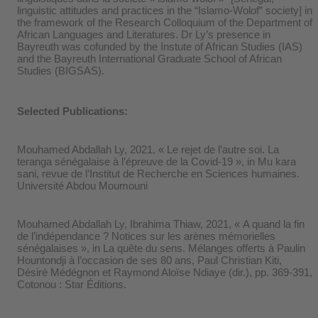
linguistic attitudes and practices in the “Islamo-Wolof” society] in
the framework of the Research Colloquium of the Department of
African Languages and Literatures. Dr Ly’s presence in
Bayreuth was cofunded by the Instute of African Studies (IAS)
and the Bayreuth International Graduate School of African
Studies (BIGSAS).
Selected Publications:
Mouhamed Abdallah Ly, 2021, « Le rejet de l’autre soi. La
teranga sénégalaise à l’épreuve de la Covid-19 », in Mu kara
sani, revue de l’Institut de Recherche en Sciences humaines.
Université Abdou Moumouni
Mouhamed Abdallah Ly, Ibrahima Thiaw, 2021, « A quand la fin
de l’indépendance ? Notices sur les arènes mémorielles
sénégalaises », in La quête du sens. Mélanges offerts à Paulin
Hountondji à l’occasion de ses 80 ans, Paul Christian Kiti,
Désiré Médégnon et Raymond Aloïse Ndiaye (dir.), pp. 369-391,
Cotonou : Star Éditions.